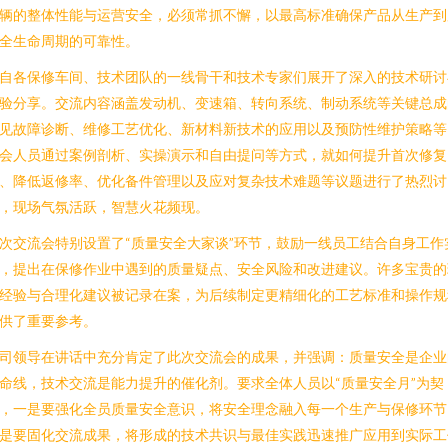
辆的整体性能与运营安全，必须常抓不懈，以最高标准确保产品从生产到
全生命周期的可靠性。
自各保修车间、技术团队的一线骨干和技术专家们展开了深入的技术研讨
验分享。交流内容涵盖发动机、变速箱、转向系统、制动系统等关键总成
见故障诊断、维修工艺优化、新材料新技术的应用以及预防性维护策略等
会人员通过案例剖析、实操演示和自由提问等方式，就如何提升首次修复
、降低返修率、优化备件管理以及应对复杂技术难题等议题进行了热烈讨
，现场气氛活跃，智慧火花频现。
次交流会特别设置了“质量安全大家谈”环节，鼓励一线员工结合自身工作
，提出在保修作业中遇到的质量疑点、安全风险和改进建议。许多宝贵的
经验与合理化建议被记录在案，为后续制定更精细化的工艺标准和操作规
供了重要参考。
司领导在讲话中充分肯定了此次交流会的成果，并强调：质量安全是企业
命线，技术交流是能力提升的催化剂。要求全体人员以“质量安全月”为契
，一是要强化全员质量安全意识，将安全理念融入每一个生产与保修环节
是要固化交流成果，将形成的技术共识与最佳实践迅速推广应用到实际工